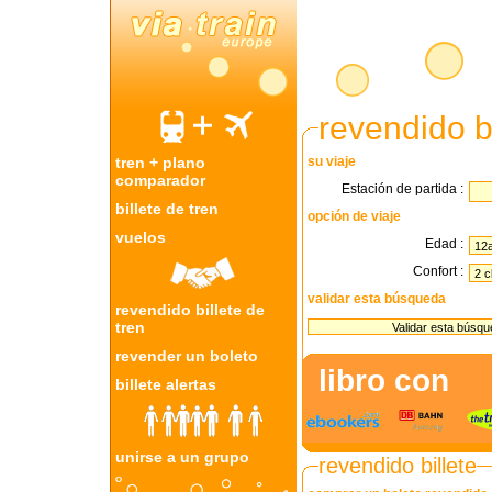
revendido bi
tren + plano
su viaje
comparador
Estación de partida :
billete de tren
opción de viaje
vuelos
Edad :
Confort :
validar esta búsqueda
revendido billete de
tren
revender un boleto
libro con
billete alertas
unirse a un grupo
revendido billete