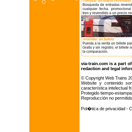
comprar un boleto revendido
Búsqueda de entradas revendi
cualquier fecha. promocional
tren y revendido a un precio r
revender un boleto
Puesta a la venta un billete pa
Gratis y sin registro, el billete
la comparación.
via-train.com is a part o
redaction
and
legal info
© Copyright Web Trains 2
Website y contenido son 
característica intelectual 
Protegido tiempo-estampan
Reproducción no permitid
Pol�tica de privacidad
-
C