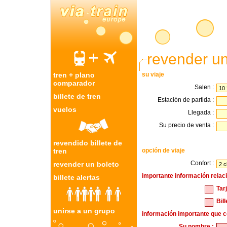
revender un
tren + plano
su viaje
comparador
Salen :
billete de tren
Estación de partida :
vuelos
Llegada :
Su precio de venta :
revendido billete de
tren
opción de viaje
Confort :
revender un boleto
importante información relaci
billete alertas
Tar
Bil
unirse a un grupo
información importante que c
Su nombre :