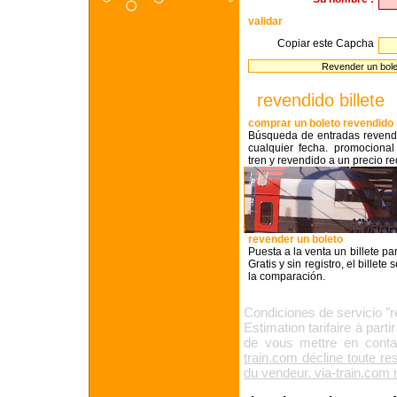
validar
Copiar este Capcha
revendido billete
comprar un boleto revendido
Búsqueda de entradas revendi
cualquier fecha. promocional
tren y revendido a un precio r
revender un boleto
Puesta a la venta un billete pa
Gratis y sin registro, el billete
la comparación.
Condiciones de servicio "re
Estimation tarifaire à part
de vous mettre en conta
train.com décline toute re
du vendeur. via-train.com n