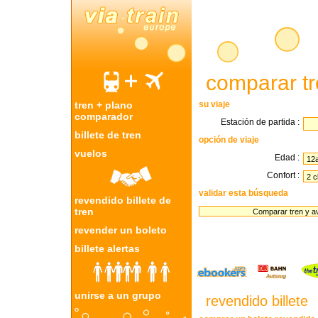
comparar tr
tren + plano
su viaje
comparador
Estación de partida :
billete de tren
opción de viaje
vuelos
Edad :
Confort :
validar esta búsqueda
revendido billete de
tren
revender un boleto
libro con
billete alertas
unirse a un grupo
revendido billete